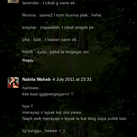
lavender : t cikali g sane ek..
Munna : same2 t turn munna plak.. hehe
ezumie : insyaallah, t cikali singah ye..
pha : baik.. t kawan sane ek..
Mech : ayoo.. patut la tergegar sni..
Reply
Nabila Wahab
4 July 2011 at 23:31
harloww..
kite kasi gggeeegegarrrr !!
hye !!
merayap n lepak kat sini yaww...
Nanti awk merayap n lepak la kat blog saya pulak taw..
sy tunggu.. heeee ~ :)