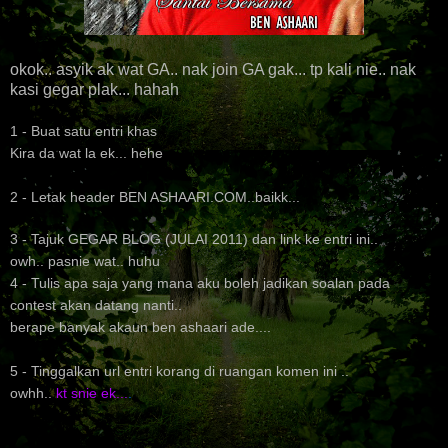
okok.. asyik ak wat GA.. nak join GA gak... tp kali nie.. nak
kasi gegar plak... hahah
1 - Buat satu entri khas
Kira da wat la ek... hehe
2 - Letak header BEN ASHAARI.COM..
baikk...
3 -
Tajuk GEGAR BLOG (JULAI 2011) dan link ke entri ini..
owh.. pasnie wat.. huhu
4 - Tulis apa saja yang mana aku boleh jadikan soalan pada
contest akan datang nanti..
berape banyak akaun ben ashaari ade....
5 - Tinggalkan url entri korang di ruangan komen ini ..
owhh..
kt snie ek...
.