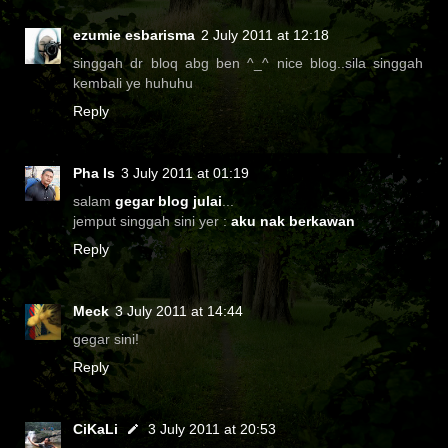
ezumie esbarisma
2 July 2011 at 12:18
singgah dr bloq abg ben ^_^ nice blog..sila singgah
kembali ye huhuhu
Reply
Pha Is
3 July 2011 at 01:19
salam
gegar blog julai
...
jemput singgah sini yer :
aku nak berkawan
Reply
Meck
3 July 2011 at 14:44
gegar sini!
Reply
CiKaLi
3 July 2011 at 20:53