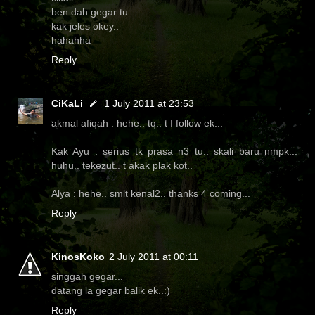
ben dah gegar tu..
kak jeles okey..
hahahha
Reply
CiKaLi
1 July 2011 at 23:53
akmal afiqah : hehe.. tq.. t I follow ek...
Kak Ayu : serius tk prasa n3 tu.. skali baru nmpk...
huhu.. tekezut.. t akak plak kot..
Alya : hehe.. smlt kenal2.. thanks 4 coming...
Reply
KinosKoko
2 July 2011 at 00:11
singgah gegar...
datang la gegar balik ek..:)
Reply