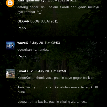
Atia_gadismelayu
2 July 2011 at 02:14
datang gegar sini.. salam ziarah dari gadis melayu..
hye kembar..^_^
GEGAR BLOG JULAI 2011
Reply
waveX
2 July 2011 at 08:53
gegarkan hari anda..
Reply
CiKaLi
2 July 2011 at 08:58
KinosKoko : thank you.. pasnie saye gegar balik ek..
ibnu isa : yup... haha.. kebetulan mase tu ad kt KL..
huhu...
Luqaz : trima kasih.. pasnie cikali g ziarah ye..