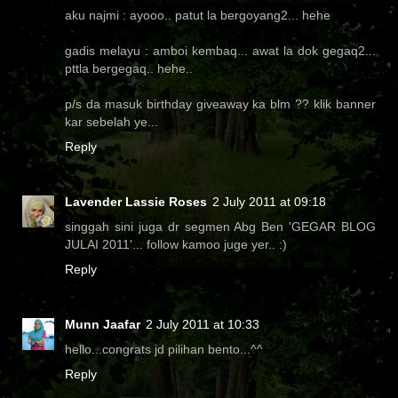
aku najmi : ayooo.. patut la bergoyang2... hehe
gadis melayu : amboi kembaq... awat la dok gegaq2...
pttla bergegaq.. hehe..
p/s da masuk birthday giveaway ka blm ?? klik banner
kar sebelah ye...
Reply
Lavender Lassie Roses
2 July 2011 at 09:18
singgah sini juga dr segmen Abg Ben 'GEGAR BLOG
JULAI 2011'... follow kamoo juge yer.. :)
Reply
Munn Jaafar
2 July 2011 at 10:33
hello...congrats jd pilihan bento...^^
Reply