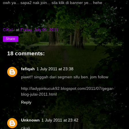
owh ya... sapa2 nak join... sila klik di banner ye... hehe
CiKaLi
at
Friday, July 01, 2011
Share
18 comments:
fefiqah
1 July 2011 at 23:38
piwet!! singgah dari segmen sifu ben. jom follow
http://ladypinkucuk92.blogspot.com/2011/07/gegar-
blog-julai-2011.html
Reply
Unknown
1 July 2011 at 23:42
cikali..